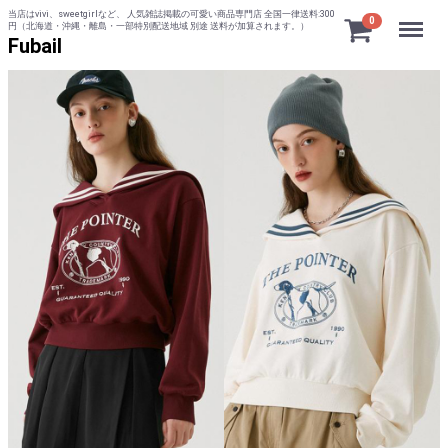
当店はvivi、sweetgirlなど、 人気雑誌掲載の可愛い商品専門店 全国一律送料:300
Menu
0
円（北海道・沖縄・離島・一部特別配送地域 別途 送料が加算されます。）
Fubail