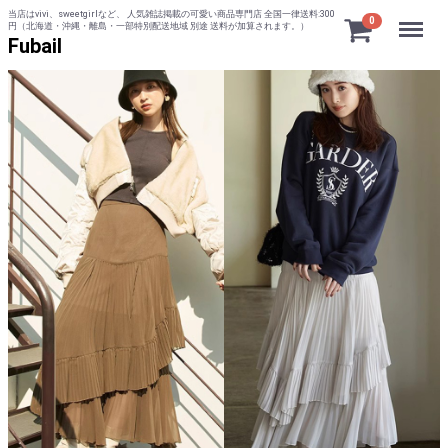
当店はvivi、sweetgirlなど、 人気雑誌掲載の可愛い商品専門店 全国一律送料:300
Menu
0
円（北海道・沖縄・離島・一部特別配送地域 別途 送料が加算されます。）
Fubail