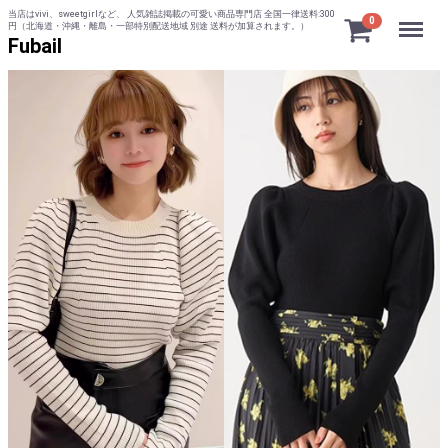
当店はvivi、sweetgirlなど、 人気雑誌掲載の可愛い商品専門店 全国一律送料:300
Menu
0
円（北海道・沖縄・離島・一部特別配送地域 別途 送料が加算されます。）
Fubail