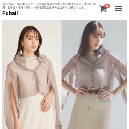
当店はvivi、sweetgirlなど、 人気雑誌掲載の可愛い商品専門店 全国一律送料:300
Menu
0
円（北海道・沖縄・離島・一部特別配送地域 別途 送料が加算されます。）
Fubail