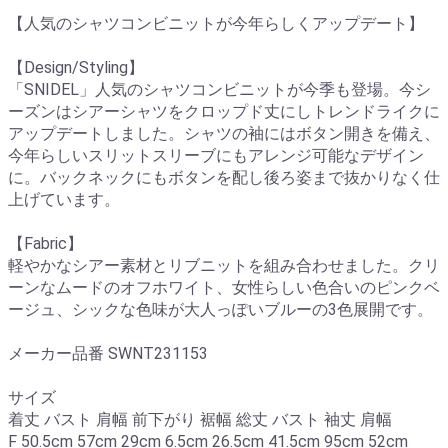
【人気のシャツコンビニットが今年らしくアップデート】
【Design/Styling】
「SNIDEL」人気のシャツコンビニットが今季も登場。今シ
ーズンはシアーシャツをクロップド丈にしトレンドライクに
アップデートしました。シャツの袖にはボタン開きを備え、
今年らしいスリットスリーブにもアレンジ可能なデザイン
に。バックネックにもボタンを配し後ろ姿まで抜かりなく仕
上げています。
【Fabric】
軽やかなシアー素材とリブニットを組み合わせました。クリ
ーンなムードのオフホワイト、女性らしい色合いのピンクベ
ージュ、シックな色味が大人っぽいブルーの3色展開です。
メーカー品番 SWNT231153
サイズ
着丈 バスト 肩幅 前下がり 裾幅 総丈 バスト 袖丈 肩幅
F 50.5cm 57cm 29cm 6.5cm 26.5cm 41.5cm 95cm 52cm