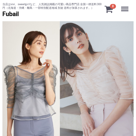
当店はvivi、sweetgirlなど、 人気雑誌掲載の可愛い商品専門店 全国一律送料:300
Menu
0
円（北海道・沖縄・離島・一部特別配送地域 別途 送料が加算されます。）
Fubail