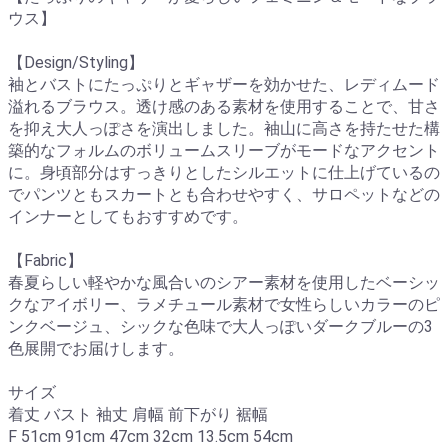
ウス】
【Design/Styling】
袖とバストにたっぷりとギャザーを効かせた、レディムード
溢れるブラウス。透け感のある素材を使用することで、甘さ
を抑え大人っぽさを演出しました。袖山に高さを持たせた構
築的なフォルムのボリュームスリーブがモードなアクセント
に。身頃部分はすっきりとしたシルエットに仕上げているの
でパンツともスカートとも合わせやすく、サロペットなどの
インナーとしてもおすすめです。
【Fabric】
春夏らしい軽やかな風合いのシアー素材を使用したベーシッ
クなアイボリー、ラメチュール素材で女性らしいカラーのピ
ンクベージュ、シックな色味で大人っぽいダークブルーの3
色展開でお届けします。
サイズ
着丈 バスト 袖丈 肩幅 前下がり 裾幅
F 51cm 91cm 47cm 32cm 13.5cm 54cm