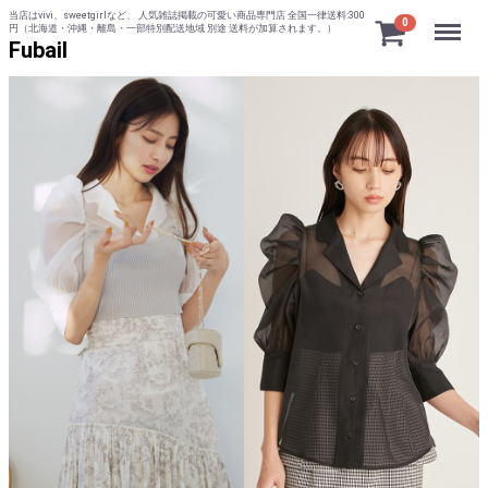
当店はvivi、sweetgirlなど、 人気雑誌掲載の可愛い商品専門店 全国一律送料:300
Menu
0
円（北海道・沖縄・離島・一部特別配送地域 別途 送料が加算されます。）
Fubail