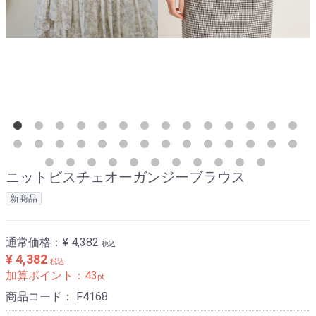
ニットビスチェオーガンジーブラウス
新商品
通常価格：
¥ 4,382
税込
¥ 4,382
税込
加算ポイント：
43
pt
商品コード：
F4168