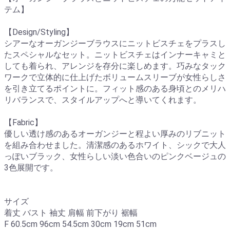
テム】
【Design/Styling】
シアーなオーガンジーブラウスにニットビスチェをプラスし
たスペシャルなセット。ニットビスチェはインナーキャミと
しても着られ、アレンジを存分に楽しめます。巧みなタック
ワークで立体的に仕上げたボリュームスリーブが女性らしさ
を引き立てるポイントに。フィット感のある身頃とのメリハ
リバランスで、スタイルアップへと導いてくれます。
【Fabric】
優しい透け感のあるオーガンジーと程よい厚みのリブニット
を組み合わせました。清潔感のあるホワイト、シックで大人
っぽいブラック、女性らしい淡い色合いのピンクベージュの
3色展開です。
サイズ
着丈 バスト 袖丈 肩幅 前下がり 裾幅
F 60.5cm 96cm 54.5cm 30cm 19cm 51cm