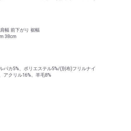
 肩幅 前下がり 裾幅
cm 38cm
ルパカ5%、ポリエステル5%/(別布)フリルナイ
、アクリル16%、羊毛8%