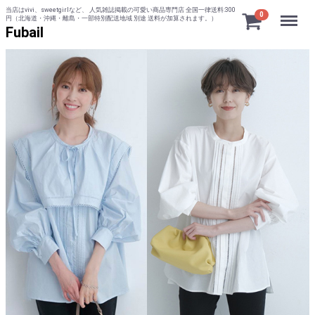
当店はvivi、sweetgirlなど、 人気雑誌掲載の可愛い商品専門店 全国一律送料:300
Menu
0
円（北海道・沖縄・離島・一部特別配送地域 別途 送料が加算されます。）
Fubail